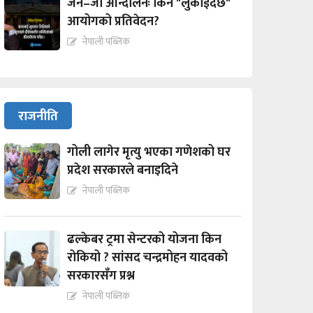
जेन–जी आन्दोलनः किन "लुकाईदैछ"
आयोगको प्रतिवेदन?
नेपाली पब्लिक
राजनीति
गोली लागेर मृत्यु भएका गणेशको घर
प्रदेश सरकारले बनाइदिने
नेपाली पब्लिक
ढल्केबर ट्रमा सेन्टरको योजना किन
रोकियो ? सांसद चन्द्रमोहन यादवको
सरकारसँग प्रश्न
नेपाली पब्लिक