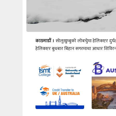
काठमाडौं ।
सोलुखुम्बुको लोबचेुमा हेलिकप्टर द
हेलिकप्टर बुधबार बिहान सगरमाथा आधार शिविरनज