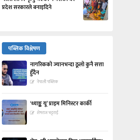
प्रदेश सरकारले बनाइदिने
पब्लिक विश्लेषण
नागरिकको ज्यानभन्दा ठूलो कुनै सत्ता
हुँदैन
नेपाली पब्लिक
‘थ्याङ्क यू’ प्राइम मिनिस्टर कार्की
शेषराज भट्टराई