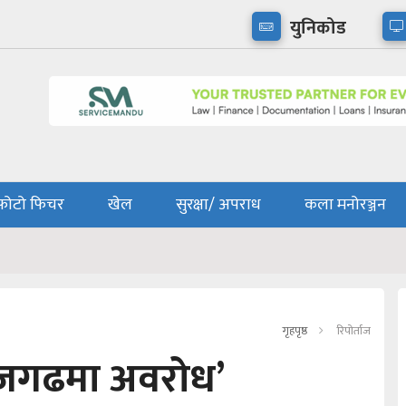
युनिकोड
फोटो फिचर
खेल
सुरक्षा/ अपराध
कला मनोरञ्जन
गृहपृष्ठ
रिपोर्ताज
िजगढमा अवरोध’