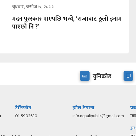
बुधबार, असोज ७, २०७७
मदन पुरस्कार पाएपछि भन्थे, ‘राजाबाट ठूलो इनाम
पाएछौ नि ?’
युनिकोड
टेलिफोन
इमेल ठेगाना
प्
u
01-5902630
info.nepalipublic@gmail.com
म्या
अध्