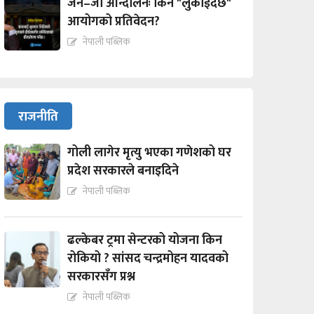
जेन–जी आन्दोलनः किन "लुकाईदैछ"
आयोगको प्रतिवेदन?
नेपाली पब्लिक
राजनीति
गोली लागेर मृत्यु भएका गणेशको घर
प्रदेश सरकारले बनाइदिने
नेपाली पब्लिक
ढल्केबर ट्रमा सेन्टरको योजना किन
रोकियो ? सांसद चन्द्रमोहन यादवको
सरकारसँग प्रश्न
नेपाली पब्लिक