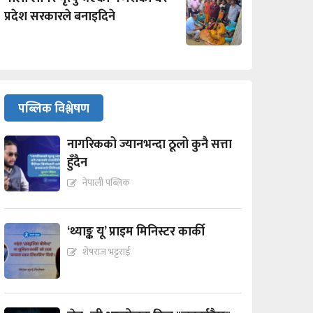
प्रदेश सरकारले बनाइदिने
पब्लिक विश्लेषण
नागरिकको ज्यानभन्दा ठूलो कुनै सत्ता
हुँदैन
नेपाली पब्लिक
‘थ्याङ्क यू’ प्राइम मिनिस्टर कार्की
शेषराज भट्टराई