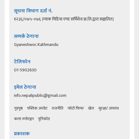
सूचना विभाग दर्ता नं.
१२३६/०७५-०७६ (म्याक मिडिया एण्ड सर्भिसेज प्रा.लि.द्वारा सञ्चालित)
सम्पर्क ठेगाना
Gyaneshwor, Kathmandu
टेलिफोन
01-5902630
इमेल ठेगाना
info.nepalipublic@gmail.com
गृहपृष्ठ
पब्लिक अपडेट
राजनीति
फोटो फिचर
खेल
सुरक्षा/ अपराध
कला मनोरञ्जन
युनिकोड
प्रकाशक