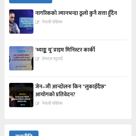
नागरिकको ज्यानभन्दा ठूलो कुनै सत्ता हुँदैन
नेपाली पब्लिक
‘थ्याङ्क यू’ प्राइम मिनिस्टर कार्की
शेषराज भट्टराई
जेन–जी आन्दोलनः किन "लुकाईदैछ"
आयोगको प्रतिवेदन?
नेपाली पब्लिक