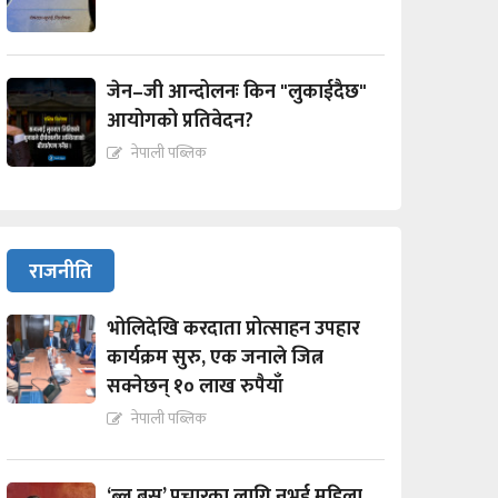
जेन–जी आन्दोलनः किन "लुकाईदैछ"
आयोगको प्रतिवेदन?
नेपाली पब्लिक
राजनीति
भोलिदेखि करदाता प्रोत्साहन उपहार
कार्यक्रम सुरु, एक जनाले जित्न
सक्नेछन् १० लाख रुपैयाँ
नेपाली पब्लिक
‘ब्लु बस’ प्रचारका लागि नभई महिला