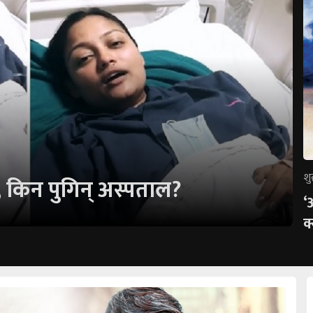
शु
 किन पुगिन् अस्पताल?
‘
क