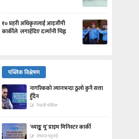
१० प्रहरी अधिकृतलाई आइजीपी
कार्कीले लगाईदिए दर्ज्यानी चिह्न
पब्लिक विश्लेषण
नागरिकको ज्यानभन्दा ठूलो कुनै सत्ता
हुँदैन
नेपाली पब्लिक
‘थ्याङ्क यू’ प्राइम मिनिस्टर कार्की
शेषराज भट्टराई