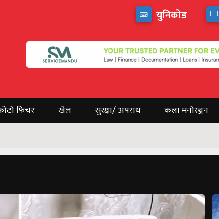
युनिकोड
फोटो फिचर
खेल
सुरक्षा/ अपराध
कला मनोरञ्जन