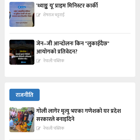
‘थ्याङ्क यू’ प्राइम मिनिस्टर कार्की
शेषराज भट्टराई
जेन–जी आन्दोलनः किन "लुकाईदैछ"
आयोगको प्रतिवेदन?
नेपाली पब्लिक
राजनीति
गोली लागेर मृत्यु भएका गणेशको घर प्रदेश
सरकारले बनाइदिने
नेपाली पब्लिक