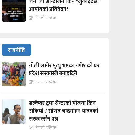
जेन–जी आन्दोलनः किन "लुकाईदैछ"
आयोगको प्रतिवेदन?
नेपाली पब्लिक
राजनीति
गोली लागेर मृत्यु भएका गणेशको घर
प्रदेश सरकारले बनाइदिने
नेपाली पब्लिक
ढल्केबर ट्रमा सेन्टरको योजना किन
रोकियो ? सांसद चन्द्रमोहन यादवको
सरकारसँग प्रश्न
नेपाली पब्लिक