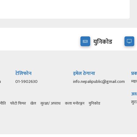
युनिकोड
टेलिफोन
इमेल ठेगाना
प्
u
01-5902630
info.nepalipublic@gmail.com
म्या
अध्
सु
नीति
फोटो फिचर
खेल
सुरक्षा/ अपराध
कला मनोरञ्जन
युनिकोड