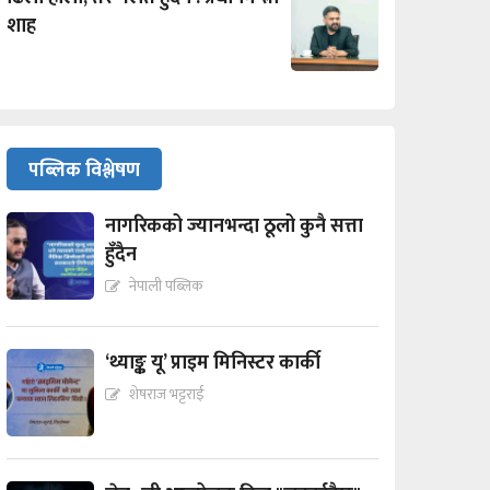
शाह
पब्लिक विश्लेषण
नागरिकको ज्यानभन्दा ठूलो कुनै सत्ता
हुँदैन
नेपाली पब्लिक
‘थ्याङ्क यू’ प्राइम मिनिस्टर कार्की
शेषराज भट्टराई