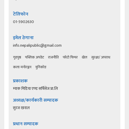
टेलिफोन
01-5902630
इमेल ठेगाना
info.nepalipublic@gmail.com
गृहपृष्ठ
पब्लिक अपडेट
राजनीति
फोटो फिचर
खेल
सुरक्षा/ अपराध
कला मनोरञ्जन
युनिकोड
प्रकाशक
म्याक मिडिया एण्ड सर्भिसेज प्रा.लि
अध्यक्ष/कार्यकारी सम्पादक
सुरज खनाल
प्रधान सम्पादक