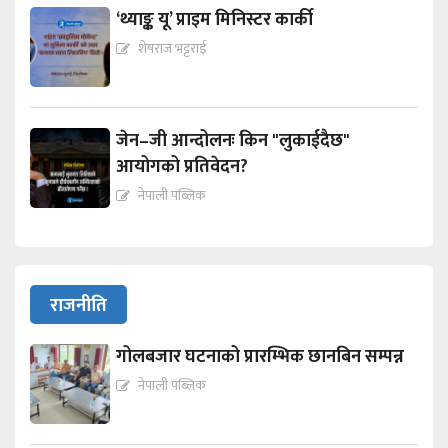
‘थ्याङ्क यू’ प्राइम मिनिस्टर कार्की
शेषराज भट्टराई
जेन–जी आन्दोलनः किन "लुकाईदैछ"
आयोगको प्रतिवेदन?
नेपाली पब्लिक
राजनीति
गोलबजार घटनाको प्रारम्भिक छानबिन सम्पन्न
नेपाली पब्लिक