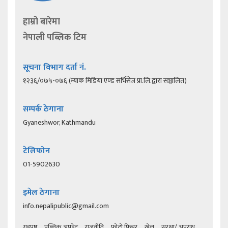
हाम्रो बारेमा
नेपाली पब्लिक टिम
सूचना विभाग दर्ता नं.
१२३६/०७५-०७६ (म्याक मिडिया एण्ड सर्भिसेज प्रा.लि.द्वारा सञ्चालित)
सम्पर्क ठेगाना
Gyaneshwor, Kathmandu
टेलिफोन
01-5902630
इमेल ठेगाना
info.nepalipublic@gmail.com
गृहपृष्ठ
पब्लिक अपडेट
राजनीति
फोटो फिचर
खेल
सुरक्षा/ अपराध