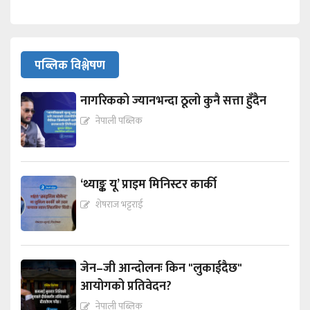
पब्लिक विश्लेषण
नागरिकको ज्यानभन्दा ठूलो कुनै सत्ता हुँदैन
नेपाली पब्लिक
‘थ्याङ्क यू’ प्राइम मिनिस्टर कार्की
शेषराज भट्टराई
जेन–जी आन्दोलनः किन "लुकाईदैछ"
आयोगको प्रतिवेदन?
नेपाली पब्लिक