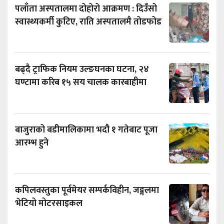
पलाँता अस्पतालमा दोहोरो आक्रमण : दिउँसो
स्वास्थ्यकर्मी कुटिए, राति अस्पतालमै तोडफोड
बढ्दै ट्राफिक नियम उल्ङघनका घटना, २४
घण्टामा करिब १५ सय चालक कारबाहीमा
बाजुराको बडीमालिकामा भदौ १ गतेबाट पूजा
आरम्भ हुने
कपिलवस्तुका पूर्वमेयर सम्पर्कविहीन, जङ्गलमा
भेटियो मोटरसाइकल