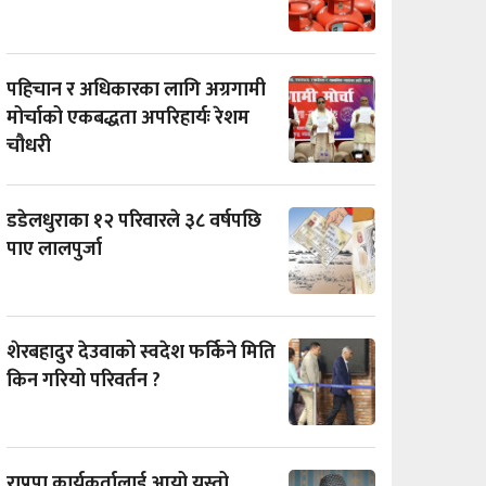
पहिचान र अधिकारका लागि अग्रगामी
मोर्चाको एकबद्धता अपरिहार्यः रेशम
चौधरी
डडेलधुराका १२ परिवारले ३८ वर्षपछि
पाए लालपुर्जा
शेरबहादुर देउवाको स्वदेश फर्किने मिति
किन गरियो परिवर्तन ?
राप्रपा कार्यकर्तालाई आयो यस्तो