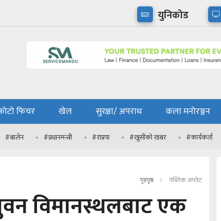
युनिकोड
फोटो फिचर
खेल
सुरक्षा/ अपराध
कला मनोरञ्जन
#बालेन
#प्रधानमन्त्री
#राप्रपा
#खुसीको खबर
#कार्यकर्ता
गृहपृष्ठ
पब्लिक अपडेट
रिभुवन विमानस्थलबाट एक