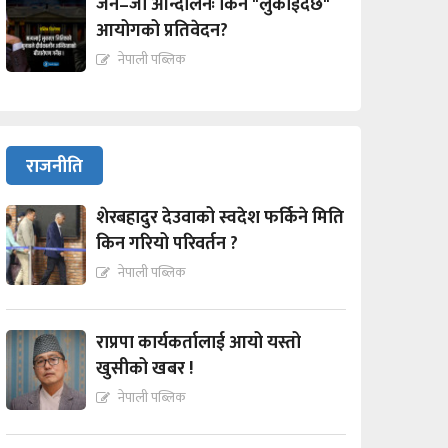
जेन–जी आन्दोलनः किन "लुकाईदैछ"
आयोगको प्रतिवेदन?
नेपाली पब्लिक
राजनीति
शेरबहादुर देउवाको स्वदेश फर्किने मिति
किन गरियो परिवर्तन ?
नेपाली पब्लिक
राप्रपा कार्यकर्तालाई आयो यस्तो
खुसीको खबर !
नेपाली पब्लिक