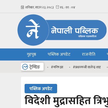
गृहपृष्ठ
पब्लिक अपडेट
राजनीति
अन्य
ट्रेण्डिङ
#मनिष झा
#प्रधानमन्त्री वालेन्द्र शाह
पब्लिक अपडेट
विदेशी मुद्रासहित त्