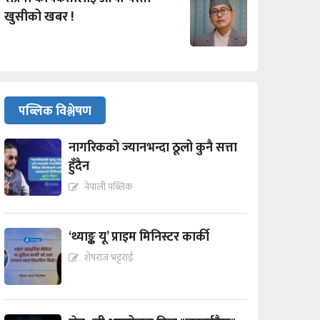
खुसीको खबर !
पब्लिक विश्लेषण
नागरिकको ज्यानभन्दा ठूलो कुनै सत्ता
हुँदैन
नेपाली पब्लिक
‘थ्याङ्क यू’ प्राइम मिनिस्टर कार्की
शेषराज भट्टराई