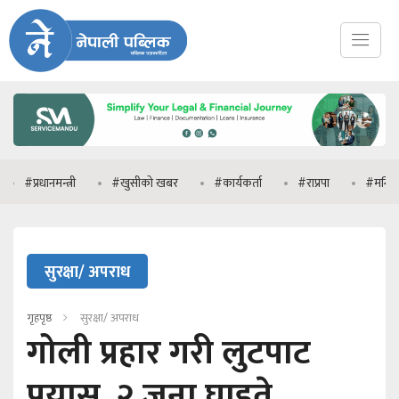
धानमन्त्री
#खुसीको खबर
#कार्यकर्ता
#राप्रपा
#मनिष झा
सुरक्षा/ अपराध
गृहपृष्ठ
सुरक्षा/ अपराध
गोली प्रहार गरी लुटपाट
प्रयास, २ जना घाइते