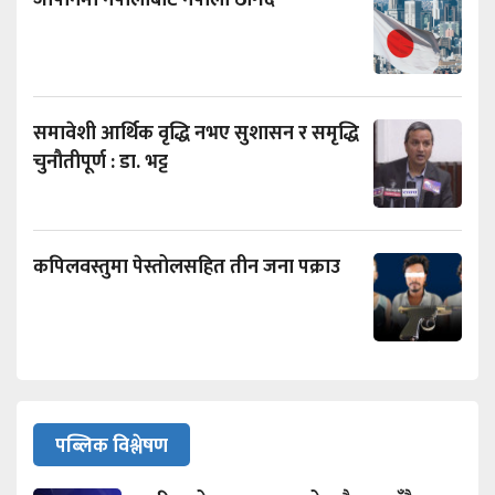
जापानमा नेपालीबाटै नेपाली ठगिँदै
समावेशी आर्थिक वृद्धि नभए सुशासन र समृद्धि
चुनौतीपूर्ण : डा. भट्ट
कपिलवस्तुमा पेस्तोलसहित तीन जना पक्राउ
पब्लिक विश्लेषण