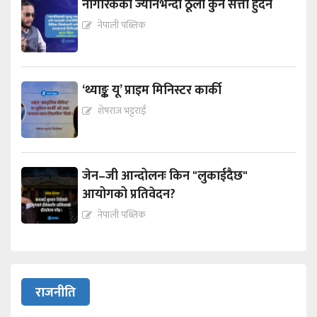
नागरिकको ज्यानभन्दा ठूलो कुनै सत्ता हुँदैन
नेपाली पब्लिक
‘थ्याङ्क यू’ प्राइम मिनिस्टर कार्की
शेषराज भट्टराई
जेन–जी आन्दोलनः किन "लुकाईदैछ"
आयोगको प्रतिवेदन?
नेपाली पब्लिक
राजनीति