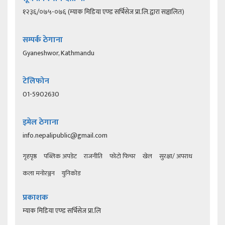
१२३६/०७५-०७६ (म्याक मिडिया एण्ड सर्भिसेज प्रा.लि.द्वारा सञ्चालित)
सम्पर्क ठेगाना
Gyaneshwor, Kathmandu
टेलिफोन
01-5902630
इमेल ठेगाना
info.nepalipublic@gmail.com
गृहपृष्ठ
पब्लिक अपडेट
राजनीति
फोटो फिचर
खेल
सुरक्षा/ अपराध
कला मनोरञ्जन
युनिकोड
प्रकाशक
म्याक मिडिया एण्ड सर्भिसेज प्रा.लि