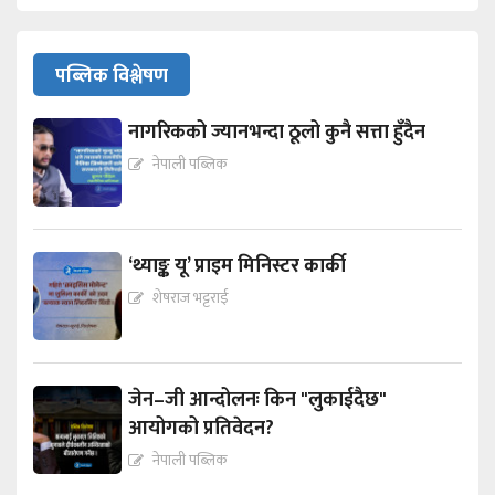
पब्लिक विश्लेषण
नागरिकको ज्यानभन्दा ठूलो कुनै सत्ता हुँदैन
नेपाली पब्लिक
‘थ्याङ्क यू’ प्राइम मिनिस्टर कार्की
शेषराज भट्टराई
जेन–जी आन्दोलनः किन "लुकाईदैछ"
आयोगको प्रतिवेदन?
नेपाली पब्लिक