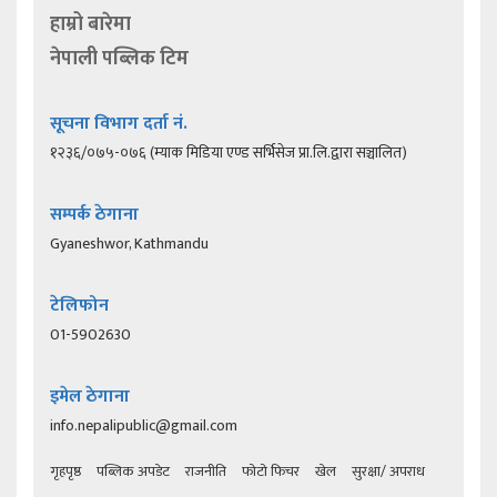
हाम्रो बारेमा
नेपाली पब्लिक टिम
सूचना विभाग दर्ता नं.
१२३६/०७५-०७६ (म्याक मिडिया एण्ड सर्भिसेज प्रा.लि.द्वारा सञ्चालित)
सम्पर्क ठेगाना
Gyaneshwor, Kathmandu
टेलिफोन
01-5902630
इमेल ठेगाना
info.nepalipublic@gmail.com
गृहपृष्ठ
पब्लिक अपडेट
राजनीति
फोटो फिचर
खेल
सुरक्षा/ अपराध