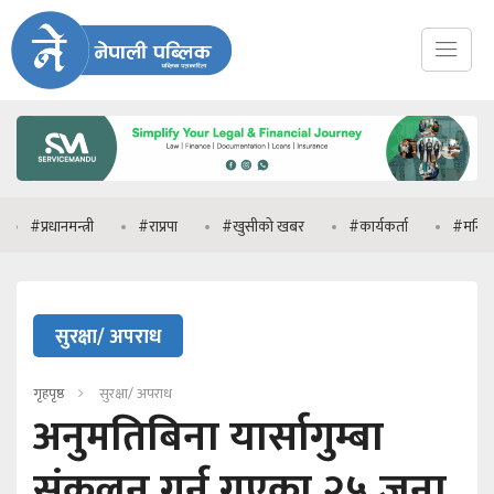
धानमन्त्री
#राप्रपा
#खुसीको खबर
#कार्यकर्ता
#मनिष झा
सुरक्षा/ अपराध
गृहपृष्ठ
सुरक्षा/ अपराध
अनुमतिबिना यार्सागुम्बा
संकलन गर्न गएका २५ जना