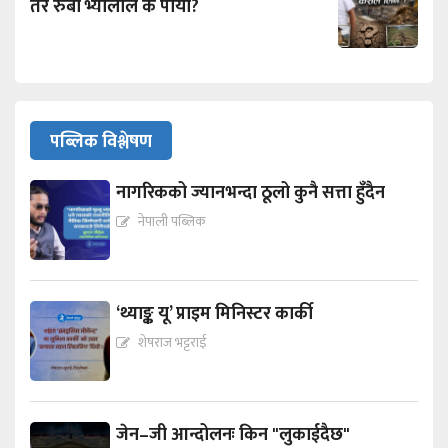
तर रुबी भ्यालीले के पायो?
पब्लिक विश्लेषण
नागरिकको ज्यानभन्दा ठूलो कुनै सत्ता हुँदैन
नेपाली पब्लिक
‘थ्याङ्क यू’ प्राइम मिनिस्टर कार्की
शेषराज भट्टराई
जेन–जी आन्दोलनः किन "लुकाईदैछ"