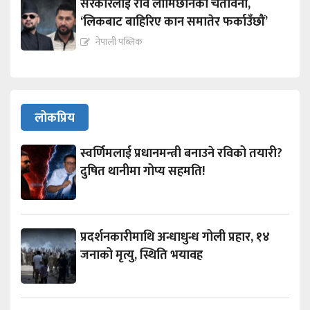
सरकारलाई रवि लामिछानेको चेतावनी,
‘लिकबाट बाहिरिए कान समातेर फर्काउँछौं’
नेपाली पब्लिक
लोकप्रिय
स्वर्णिमलाई प्रधानमन्त्री बनाउने रविको तयारी?
दुषित थानीमा गोप्य सहमति!
प्रदर्शनकारीमाथि अन्धाधुन्ध गोली प्रहार, १४
जनाको मृत्यु, स्थिति भयावह