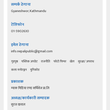
सम्पर्क ठेगाना
Gyaneshwor, Kathmandu
टेलिफोन
01-5902630
इमेल ठेगाना
info.nepalipublic@gmail.com
गृहपृष्ठ
पब्लिक अपडेट
राजनीति
फोटो फिचर
खेल
सुरक्षा/ अपराध
कला मनोरञ्जन
युनिकोड
प्रकाशक
म्याक मिडिया एण्ड सर्भिसेज प्रा.लि
अध्यक्ष/कार्यकारी सम्पादक
सुरज खनाल