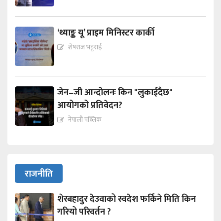
‘थ्याङ्क यू’ प्राइम मिनिस्टर कार्की
शेषराज भट्टराई
जेन–जी आन्दोलनः किन "लुकाईदैछ"
आयोगको प्रतिवेदन?
नेपाली पब्लिक
राजनीति
शेरबहादुर देउवाको स्वदेश फर्किने मिति किन
गरियो परिवर्तन ?