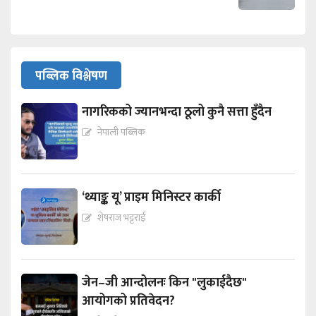
पब्लिक विश्लेषण
नागरिकको ज्यानभन्दा ठूलो कुनै सत्ता हुँदैन
नेपाली पब्लिक
‘थ्याङ्क यू’ प्राइम मिनिस्टर कार्की
शेषराज भट्टराई
जेन–जी आन्दोलनः किन "लुकाईदैछ"
आयोगको प्रतिवेदन?