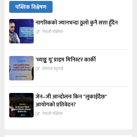
पब्लिक विश्लेषण
नागरिकको ज्यानभन्दा ठूलो कुनै सत्ता हुँदैन
नेपाली पब्लिक
‘थ्याङ्क यू’ प्राइम मिनिस्टर कार्की
शेषराज भट्टराई
जेन–जी आन्दोलनः किन "लुकाईदैछ"
आयोगको प्रतिवेदन?
नेपाली पब्लिक