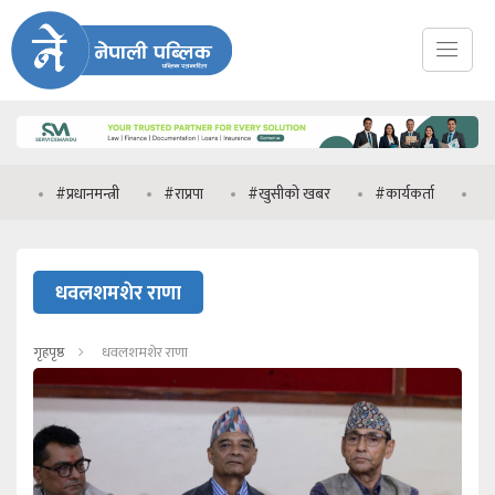
#प्रधानमन्त्री
#राप्रपा
#खुसीको खबर
#कार्यकर्ता
#मनिष
धवलशमशेर राणा
गृहपृष्ठ
धवलशमशेर राणा