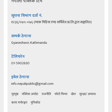
नेपाली पब्लिक टिम
सूचना विभाग दर्ता नं.
१२३६/०७५-०७६ (म्याक मिडिया एण्ड सर्भिसेज प्रा.लि.द्वारा सञ्चालित)
सम्पर्क ठेगाना
Gyaneshwor, Kathmandu
टेलिफोन
01-5902630
इमेल ठेगाना
info.nepalipublic@gmail.com
गृहपृष्ठ
पब्लिक अपडेट
राजनीति
फोटो फिचर
खेल
सुरक्षा/ अपराध
कला मनोरञ्जन
युनिकोड