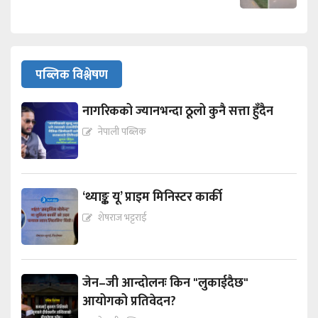
पब्लिक विश्लेषण
नागरिकको ज्यानभन्दा ठूलो कुनै सत्ता हुँदैन
नेपाली पब्लिक
‘थ्याङ्क यू’ प्राइम मिनिस्टर कार्की
शेषराज भट्टराई
जेन–जी आन्दोलनः किन "लुकाईदैछ"
आयोगको प्रतिवेदन?