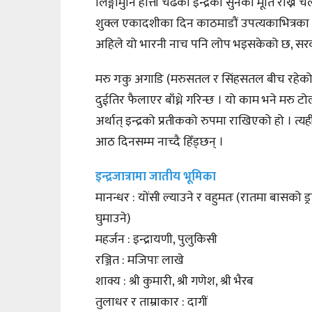
लिङ्गोमुनि हात्ती चढेका इन्द्रको सुनको मूर्ति राख्
शुक्ल एकादशीका दिन काठमाडौं उपत्यकाभित्रका सबै
अहिले यो भारनी नाच पनि लोप भइसकेको छ, सरक
मरु गःकु अगाडि (मरुसतल र सिंहसतल बीच रहेको ख
दुईतिर फैलाएर बाँध्ने गरिन्छ । यो काम भने मरु टो
अर्थात् इन्द्रको प्रतीकको रुपमा राखिएको हो । त्
आठ दिनसम्म नाच्दै हिँड्छन् ।
इन्द्रजात्रामा जातीय भूमिका
मानन्धर : योंसी ल्याउने र वहुमतः (रातमा बासको ड्
घुमाउने)
महर्जन : इन्द्रायणी, पुलुकिसी
रञ्जित : मजिपाः लाखे
शाक्य : श्री कुमारी, श्री गणेश, श्री भैरब
तुलाधर र ताम्राकार : दागीं