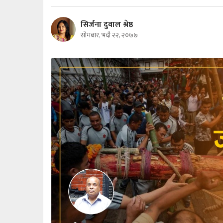
सिर्जना दुवाल श्रेष्ठ
सोमबार, भदौ २२, २०७७