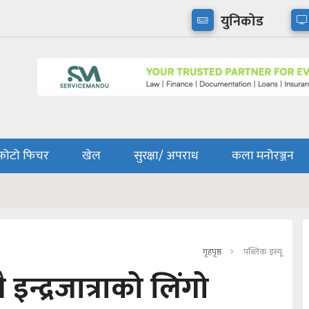
युनिकोड
फोटो फिचर
खेल
सुरक्षा/ अपराध
कला मनोरञ्जन
गृहपृष्ठ
पब्लिक इस्यू
न्द्रजात्राको लिंगो