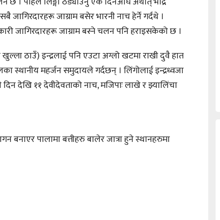
ने चलन छ । पहिले लिङ्गो ठड्याउनु एक दिनअघि अर्थात् भाद्र
 जागिरदारहरू जाग्राम बसेर भारनी नाच हेर्ने गर्दथे ।
ारी जागिरदारहरू जाग्राम बस्ने चलन पनि हराइसकेको छ ।
ुल्ला ठाउँ) इन्द्रलाई पनि एउटा अग्लो खटमा राखी दुवै हात
लका स्थानीय महर्जन समुदायले गर्दछन् । लिंगोलाई इन्द्रध्वजा
यही दिन देखि ११ देवीदेवताको नाच, मजिपाः लाखे र झ्यालिंचा
रागन बनाएर पालामा बत्तीहरु बालेर जात्रा हुने स्थानहरुमा