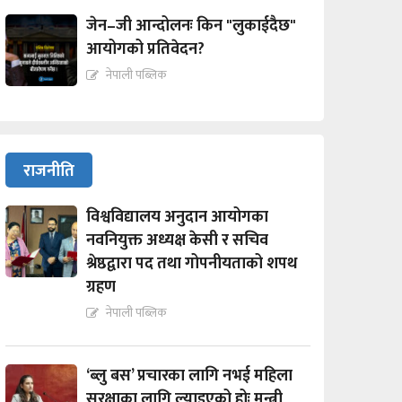
जेन–जी आन्दोलनः किन "लुकाईदैछ"
आयोगको प्रतिवेदन?
नेपाली पब्लिक
राजनीति
विश्वविद्यालय अनुदान आयोगका
नवनियुक्त अध्यक्ष केसी र सचिव
श्रेष्ठद्वारा पद तथा गोपनीयताको शपथ
ग्रहण
नेपाली पब्लिक
‘ब्लु बस’ प्रचारका लागि नभई महिला
सुरक्षाका लागि ल्याइएको होः मन्त्री