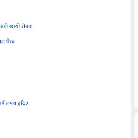
कोभिडले खायो रौनक
ाश भैरव
ष लम्ब्याइदिए