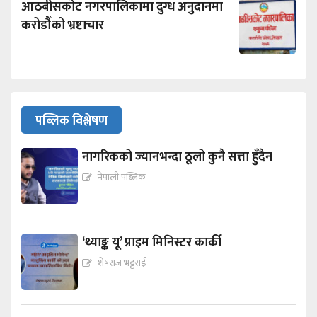
आठबीसकोट नगरपालिकामा दुग्ध अनुदानमा
करोडौँको भ्रष्टाचार
पब्लिक विश्लेषण
नागरिकको ज्यानभन्दा ठूलो कुनै सत्ता हुँदैन
नेपाली पब्लिक
‘थ्याङ्क यू’ प्राइम मिनिस्टर कार्की
शेषराज भट्टराई