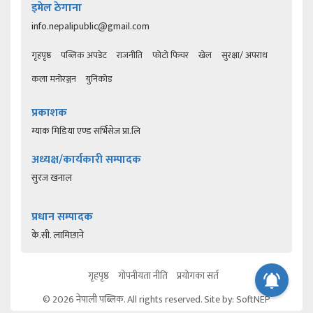
इमेल ठेगाना
info.nepalipublic@gmail.com
गृहपृष्ठ
पब्लिक अपडेट
राजनीति
फोटो फिचर
खेल
सुरक्षा/ अपराध
कला मनोरञ्जन
युनिकोड
प्रकाशक
म्याक मिडिया एण्ड सर्भिसेज प्रा.लि
अध्यक्ष/कार्यकारी सम्पादक
सुरज खनाल
प्रधान सम्पादक
के.सी. लामिछाने
गृहपृष्ठ
गोपनीयता नीति
प्रयोगका सर्त
© 2026 नेपाली पब्लिक. All rights reserved. Site by:
SoftNEP