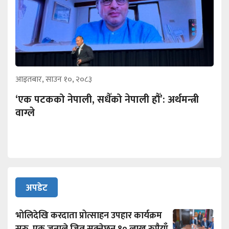
आइतबार, साउन १०, २०८३
‘एक पटकको नेपाली, सधैँको नेपाली हौँ’: अर्थमन्त्री
वाग्ले
अपडेट
भोलिदेखि करदाता प्रोत्साहन उपहार कार्यक्रम
सुरु, एक जनाले जित्न सक्नेछन् १० लाख रुपैयाँ