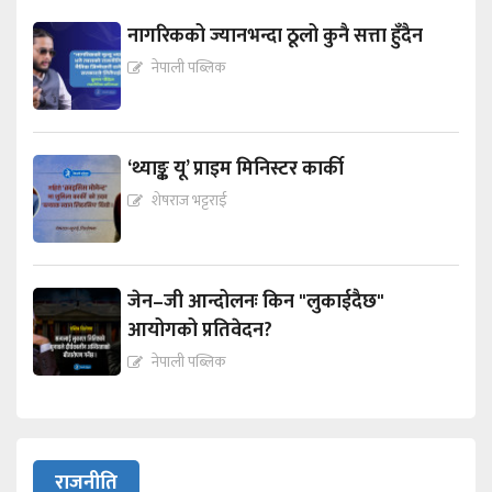
नागरिकको ज्यानभन्दा ठूलो कुनै सत्ता हुँदैन
नेपाली पब्लिक
‘थ्याङ्क यू’ प्राइम मिनिस्टर कार्की
शेषराज भट्टराई
जेन–जी आन्दोलनः किन "लुकाईदैछ"
आयोगको प्रतिवेदन?
नेपाली पब्लिक
राजनीति